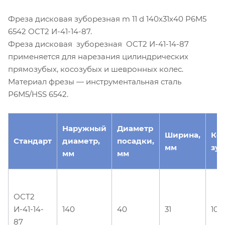
Фреза дисковая зуборезная m 11 d 140х31х40 Р6М5
6542 ОСТ2 И-41-14-87.
Фреза дисковая зуборезная ОСТ2 И-41-14-87
применяется для нарезания цилиндрических
прямозубых, косозубых и шевронных колес.
Материал фрезы — инструментальная сталь
Р6М5/HSS 6542.
Наружный
Диаметр
Ширина,
Ко
Стандарт
диаметр,
посадки,
мм
зуб
мм
мм
ОСТ2
И-41-14-
140
40
31
10
87