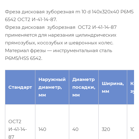
Фреза дисковая зуборезная m 10 d 140х320х40 Р6М5
6542 ОСТ2 И-41-14-87.
Фреза дисковая зуборезная ОСТ2 И-41-14-87
применяется для нарезания цилиндрических
прямозубых, косозубых и шевронных колес.
Материал фрезы — инструментальная сталь
Р6М5/HSS 6542.
Наружный
Диаметр
Ширина,
Ко
Стандарт
диаметр,
посадки,
мм
зуб
мм
мм
ОСТ2
И-41-14-
140
40
320
10
87