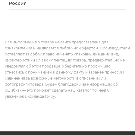
Россия
Вся информация о товаре на сайте предоставлена для
ознакомления и не является публичной офертой. Производители
оставляют за собой право изменять упаковку, внешний вид,
характеристики или комплектацию товара, предварительно не
уведомляя об этом продавца. Убедительно просим Вас
отнестись с пониманием к данному факту и заранее приносим
извинения за возможные неточности в описании или
фотографиях товара. Будем благодарны за информацию об
ошибках — это поможет сделать наш каталог точнее! С
уважением, команда tpi.by.