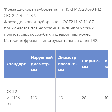
Фреза дисковая зуборезная m 10 d 140х28х40 Р12
ОСТ2 И-41-14-87.
Фреза дисковая зуборезная ОСТ2 И-41-14-87
применяется для нарезания цилиндрических
прямозубых, косозубых и шевронных колес.
Материал фрезы — инструментальная сталь Р12.
Наружный
Диаметр
Ширина,
Ко
Стандарт
диаметр,
посадки,
мм
зуб
мм
мм
ОСТ2
И-41-14-
140
40
28
10
87