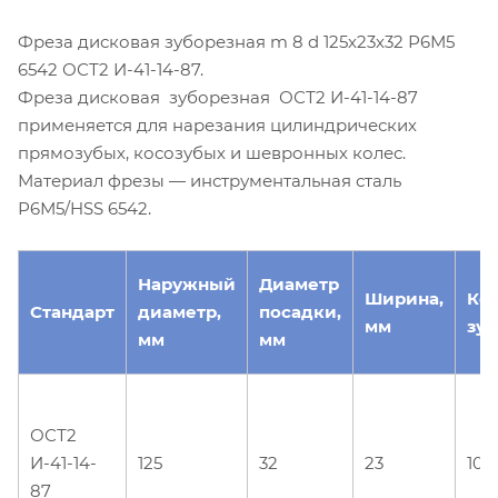
Фреза дисковая зуборезная m 8 d 125х23х32 Р6М5
6542 ОСТ2 И-41-14-87.
Фреза дисковая зуборезная ОСТ2 И-41-14-87
применяется для нарезания цилиндрических
прямозубых, косозубых и шевронных колес.
Материал фрезы — инструментальная сталь
Р6М5/HSS 6542.
Наружный
Диаметр
Ширина,
Ко
Стандарт
диаметр,
посадки,
мм
зуб
мм
мм
ОСТ2
И-41-14-
125
32
23
10
87