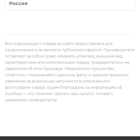
Россия
Вся информация о товаре на сайте предоставлена для
ознакомления и не является публичной офертой. Производители
оставляют за собой право изменять упаковку, внешний вид,
характеристики или комплектацию товара, предварительно не
уведомляя об этом продавца. Убедительно просим Вас
отнестись с пониманием к данному факту и заранее приносим
извинения за возможные неточности в описании или
фотографиях товара. Будем благодарны за информацию об
ошибках — это поможет сделать наш каталог точнее! С
уважением, команда tpi.by.