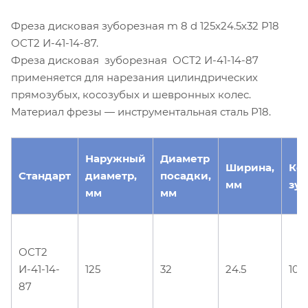
Фреза дисковая зуборезная m 8 d 125х24.5х32 Р18
ОСТ2 И-41-14-87.
Фреза дисковая зуборезная ОСТ2 И-41-14-87
применяется для нарезания цилиндрических
прямозубых, косозубых и шевронных колес.
Материал фрезы — инструментальная сталь Р18.
Наружный
Диаметр
Ширина,
Ко
Стандарт
диаметр,
посадки,
мм
зуб
мм
мм
ОСТ2
И-41-14-
125
32
24.5
10
87