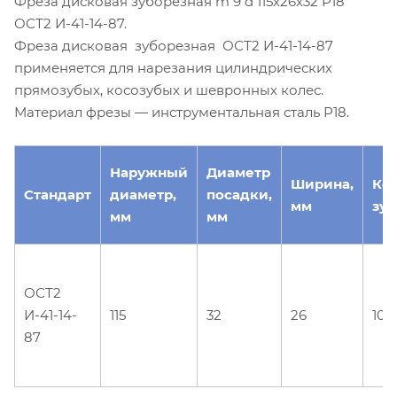
Фреза дисковая зуборезная m 9 d 115х26х32 Р18
ОСТ2 И-41-14-87.
Фреза дисковая зуборезная ОСТ2 И-41-14-87
применяется для нарезания цилиндрических
прямозубых, косозубых и шевронных колес.
Материал фрезы — инструментальная сталь Р18.
Наружный
Диаметр
Ширина,
Ко
Стандарт
диаметр,
посадки,
мм
зуб
мм
мм
ОСТ2
И-41-14-
115
32
26
10
87