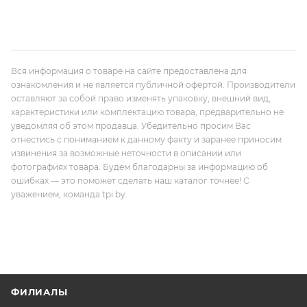
Вся информация о товаре на сайте предоставлена для
ознакомления и не является публичной офертой. Производители
оставляют за собой право изменять упаковку, внешний вид,
характеристики или комплектацию товара, предварительно не
уведомляя об этом продавца. Убедительно просим Вас
отнестись с пониманием к данному факту и заранее приносим
извинения за возможные неточности в описании или
фотографиях товара. Будем благодарны за информацию об
ошибках — это поможет сделать наш каталог точнее! С
уважением, команда tpi.by.
ФИЛИАЛЫ