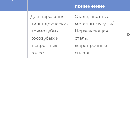
применение
Для нарезания
Стали, цветные
цилиндрических
металлы, чугуны/
прямозубых,
Нержавеющая
Р1
косозубых и
сталь,
шевронных
жаропрочные
колес
сплавы