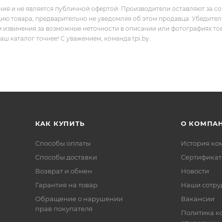
ния и не является публичной офертой. Производители оставляют за с
цию товара, предварительно не уведомляя об этом продавца. Убедите
м извинения за возможные неточности в описании или фотографиях то
 каталог точнее! С уважением, команда tpi.by.
КАК КУПИТЬ
О КОМПА
Способы оплаты
История ко
Способы доставки
Сертифика
Возврат и обмен
Новости
Гарантия на товар
Наши сотру
Обращение о нарушении
Вакансии
прав покупателя
Политика к