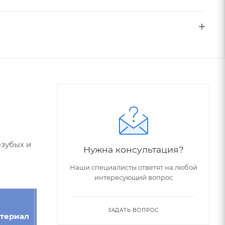
озубых и
Нужна консультация?
Наши специалисты ответят на любой
интересующий вопрос
Угол
Номер
ЗАДАТЬ ВОПРОС
териал
Модуль
зуба,
фрезы