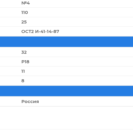
№4
110
25
ОСТ2 И-41-14-87
32
Р18
11
8
Россия