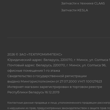
Запчасти к технике CLAAS
Запчасти KESLA
2026 © ЗАО «ТЕХПРОМИМПЕКС»
Юридический адрес: Беларусь, 220070, г. Минск, ул. Солтыса 
Почтовый адрес: Беларусь, 220070, г. Минск, ул. Солтыса 96,
офисные помещения 1-го этажа
Свидетельство о государственной регистрации
выдано Мингорисполкомом от 27.07.2000 УНП 100127623
Интернет-магазин зарегистрирован в торговом реестре
Республики Беларусь 16.12.2019
Контактные данные продавца и лица, уполномоченного продавцом рассмат
о нарушении их прав, предусмотренных законодательством о защите прав п