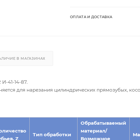
ОПЛАТА И ДОСТАВКА
АЛИЧИЕ В МАГАЗИНАХ
И-41-14-87.
няется для нарезания цилиндрических прямозубых, кос
Обрабатываемый
оличество
материал/
Тип обработки
Ма
убьев, Z
Возможное