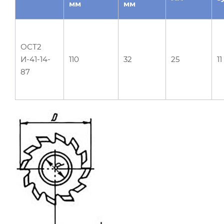
мм
мм
ОСТ2
И-41-14-
110
32
25
11
87