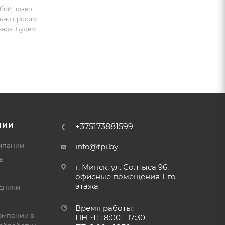
обой право
льно просим
вара. Будем
НИИ
+375173881599
мпании
info@tpi.by
ты
г. Минск, ул. Солтыса 96,
офисные помещения 1-го
этажа
дники
Время работы:
омпании в
ПН-ЧТ: 8:00 - 17:30