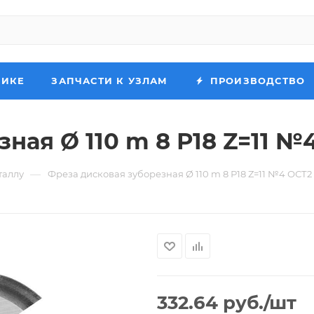
НИКЕ
ЗАПЧАСТИ К УЗЛАМ
ПРОИЗВОДСТВО
ная Ø 110 m 8 Р18 Z=11 №4
—
таллу
Фреза дисковая зуборезная Ø 110 m 8 Р18 Z=11 №4 ОСТ2 
332.64
руб.
/шт