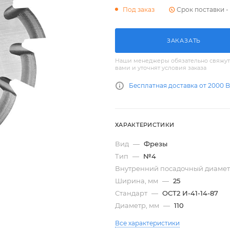
Срок поставки - 
Под заказ
ЗАКАЗАТЬ
Наши менеджеры обязательно свяжут
вами и уточнят условия заказа
Бесплатная доставка от 2000 
ХАРАКТЕРИСТИКИ
Вид
—
Фрезы
Тип
—
№4
Внутренний посадочный диамет
Ширина, мм
—
25
Стандарт
—
ОСТ2 И-41-14-87
Диаметр, мм
—
110
Все характеристики