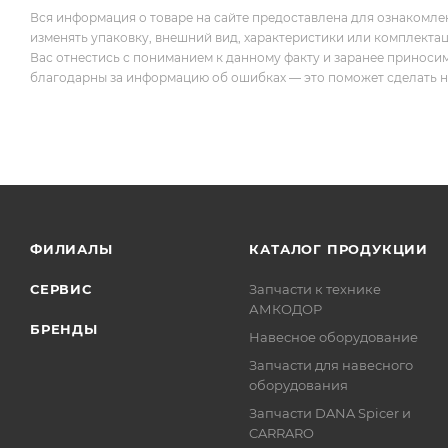
Вся информация о товаре на сайте предоставлена для ознакомле
изменять упаковку, внешний вид, характеристики или комплекта
Вас отнестись с пониманием к данному факту и заранее приноси
благодарны за информацию об ошибках — это поможет сделать наш
ФИЛИАЛЫ
КАТАЛОГ ПРОДУКЦИИ
СЕРВИС
Запчасти к технике
АМКОДОР
БРЕНДЫ
Навесное оборудование
Запчасти для навесного
оборудования
Запчасти DANA Spicer и
CARRARO