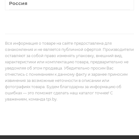
Россия
Вся информация о товаре на сайте предоставлена для
ознакомления и не является публичной офертой. Производители
оставляют за собой право изменять упаковку, внешний вид,
характеристики или комплектацию товара, предварительно не
уведомляя об этом продавца. Убедительно просим Вас
отнестись с пониманием к данному факту и заранее приносим
извинения за возможные неточности в описании или
фотографиях товара. Будем благодарны за информацию об
ошибках — это поможет сделать наш каталог точнее! С
уважением, команда tpi.by.