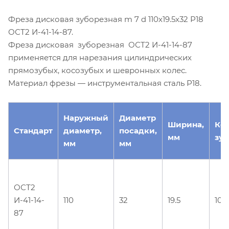
Фреза дисковая зуборезная m 7 d 110х19.5х32 Р18
ОСТ2 И-41-14-87.
Фреза дисковая зуборезная ОСТ2 И-41-14-87
применяется для нарезания цилиндрических
прямозубых, косозубых и шевронных колес.
Материал фрезы — инструментальная сталь Р18.
Наружный
Диаметр
Ширина,
Ко
Стандарт
диаметр,
посадки,
мм
зуб
мм
мм
ОСТ2
И-41-14-
110
32
19.5
10
87