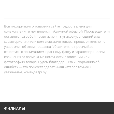
Вся информация о товаре на сайте предоставлена для
ознакомления и не является публичной офертой. Производители
оставляют за собой право изменять упаковку, внешний вид,
характеристики или комплектацию товара, предварительно не
уведомляя об этом продавца. Убедительно просим Вас
отнестись с пониманием к данному факту и заранее приносим
извинения за возможные неточности в описании или
фотографиях товара. Будем благодарны за информацию об
ошибках — это поможет сделать наш каталог точнее! С
уважением, команда tpi.by.
ФИЛИАЛЫ