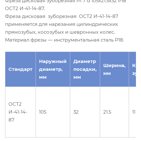
Фреза дисковая зуборезная m 7 d 105х21.5х32 Р18
ОСТ2 И-41-14-87.
Фреза дисковая зуборезная ОСТ2 И-41-14-87
применяется для нарезания цилиндрических
прямозубых, косозубых и шевронных колес.
Материал фрезы — инструментальная сталь Р18.
Наружный
Диаметр
Ширина,
Ко
Стандарт
диаметр,
посадки,
мм
зуб
мм
мм
ОСТ2
И-41-14-
105
32
21.5
11
87