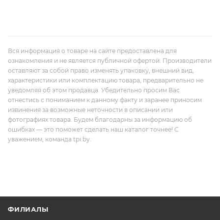
Вся информация о товаре на сайте предоставлена для
ознакомления и не является публичной офертой. Производители
оставляют за собой право изменять упаковку, внешний вид,
характеристики или комплектацию товара, предварительно не
уведомляя об этом продавца. Убедительно просим Вас
отнестись с пониманием к данному факту и заранее приносим
извинения за возможные неточности в описании или
фотографиях товара. Будем благодарны за информацию об
ошибках — это поможет сделать наш каталог точнее! С
уважением, команда tpi.by.
ФИЛИАЛЫ