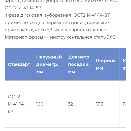
Фреза дисковая зуборезная m 6 d 100х17.5х32 9ХС
ОСТ2 И-41-14-87.
Фреза дисковая зуборезная ОСТ2 И-41-14-87
применяется для нарезания цилиндрических
прямозубых, косозубых и шевронных колес.
Материал фрезы — инструментальная сталь 9ХС.
Наружный
Диаметр
Ширина,
Ко
Стандарт
диаметр,
посадки,
мм
зуб
мм
мм
ОСТ2
И-41-14-
100
32
17.5
11
87