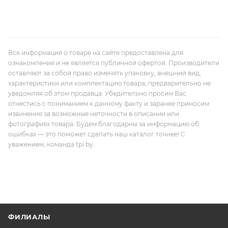
Вся информация о товаре на сайте предоставлена для
ознакомления и не является публичной офертой. Производители
оставляют за собой право изменять упаковку, внешний вид,
характеристики или комплектацию товара, предварительно не
уведомляя об этом продавца. Убедительно просим Вас
отнестись с пониманием к данному факту и заранее приносим
извинения за возможные неточности в описании или
фотографиях товара. Будем благодарны за информацию об
ошибках — это поможет сделать наш каталог точнее! С
уважением, команда tpi.by.
ФИЛИАЛЫ