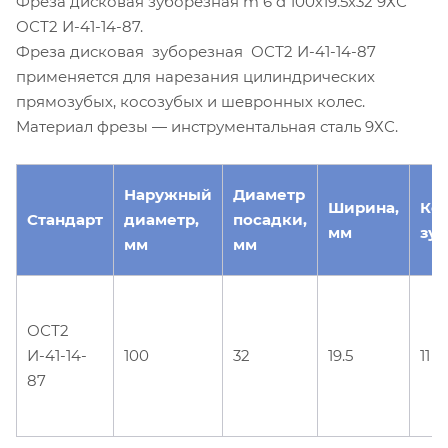
Фреза дисковая зуборезная m 6 d 100х19.5х32 9ХС
ОСТ2 И-41-14-87.
Фреза дисковая зуборезная ОСТ2 И-41-14-87
применяется для нарезания цилиндрических
прямозубых, косозубых и шевронных колес.
Материал фрезы — инструментальная сталь 9ХС.
Наружный
Диаметр
Ширина,
Ко
Стандарт
диаметр,
посадки,
мм
зуб
мм
мм
ОСТ2
И-41-14-
100
32
19.5
11
87