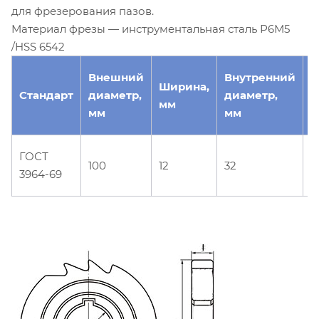
для фрезерования пазов.
Материал фрезы — инструментальная сталь Р6М5
/HSS 6542
Внешний
Внутренний
Ширина,
Т
Стандарт
диаметр,
диаметр,
мм
о
мм
мм
Д
ГОСТ
100
12
32
ф
3964-69
п