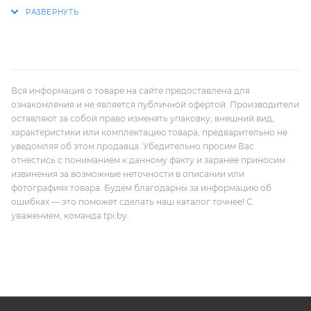
Вся информация о товаре на сайте предоставлена для
ознакомления и не является публичной офертой. Производители
оставляют за собой право изменять упаковку, внешний вид,
характеристики или комплектацию товара, предварительно не
уведомляя об этом продавца. Убедительно просим Вас
отнестись с пониманием к данному факту и заранее приносим
извинения за возможные неточности в описании или
фотографиях товара. Будем благодарны за информацию об
ошибках — это поможет сделать наш каталог точнее! С
уважением, команда tpi.by.