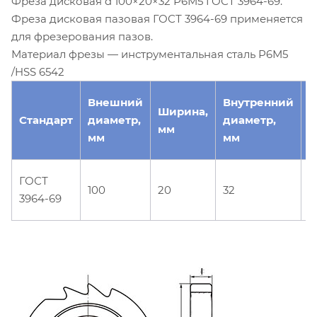
Фреза дисковая d 100×20×32 Р6М5 ГОСТ 3964-69.
Фреза дисковая пазовая ГОСТ 3964-69 применяется
для фрезерования пазов.
Материал фрезы — инструментальная сталь Р6М5
/HSS 6542
Внешний
Внутренний
Ширина,
Т
Стандарт
диаметр,
диаметр,
мм
о
мм
мм
Д
ГОСТ
100
20
32
ф
3964-69
п