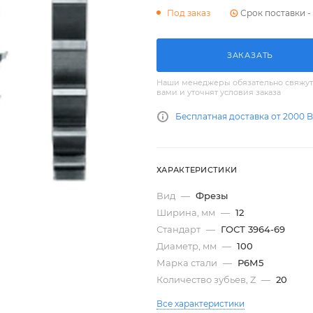
Срок поставки - 
Под заказ
ЗАКАЗАТЬ
Наши менеджеры обязательно свяжут
вами и уточнят условия заказа
Бесплатная доставка от 2000 
ХАРАКТЕРИСТИКИ
Вид
—
Фрезы
Ширина, мм
—
12
Стандарт
—
ГОСТ 3964-69
Диаметр, мм
—
100
Марка стали
—
Р6М5
Количество зубьев, Z
—
20
Все характеристики