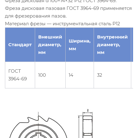
Фреза дисковая d 100×14×32 Р12 ГОСТ 3964-69.
Фреза дисковая пазовая ГОСТ 3964-69 применяется
для фрезерования пазов.
Материал фрезы — инструментальная сталь Р12
Внешний
Внутренний
Ширина,
Т
Стандарт
диаметр,
диаметр,
мм
о
мм
мм
Д
ГОСТ
100
14
32
ф
3964-69
п