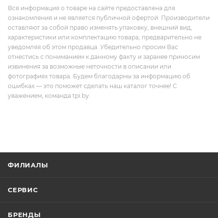
Вся информация о товаре на сайте предоставлена для
ознакомления и не является публичной офертой. Производители
оставляют за собой право изменять упаковку, внешний вид,
характеристики или комплектацию товара, предварительно не
уведомляя об этом продавца. Убедительно просим Вас
отнестись с пониманием к данному факту и заранее приносим
извинения за возможные неточности в описании или
фотографиях товара. Будем благодарны за информацию об
ошибках — это поможет сделать наш каталог точнее! С
уважением, команда tpi.by.
ФИЛИАЛЫ
СЕРВИС
БРЕНДЫ