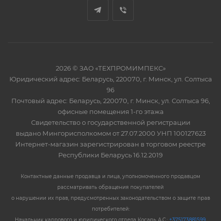
2026 © ЗАО «ТЕХПРОМИМПЕКС»
Юридический адрес: Беларусь, 220070, г. Минск, ул. Солтыса
96
Почтовый адрес: Беларусь, 220070, г. Минск, ул. Солтыса 96,
офисные помещения 1-го этажа
Свидетельство о государственной регистрации
выдано Мингорисполкомом от 27.07.2000 УНП 100127623
Интернет-магазин зарегистрирован в торговом реестре
Республики Беларусь 16.12.2019
Контактные данные продавца и лица, уполномоченного продавцом
рассматривать обращения покупателей
о нарушении их прав, предусмотренных законодательством о защите прав
потребителей:
Начальник кадрового и юридического отдела Косарь А.С.:
+375173881599
,