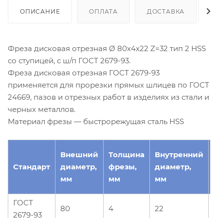
ОПИСАНИЕ
ОПЛАТА
ДОСТАВКА
Фреза дисковая отрезная Ø 80х4х22 Z=32 тип 2 HSS
со ступицей, с ш/п ГОСТ 2679-93.
Фреза дисковая отрезная ГОСТ 2679-93
применяется для прорезки прямых шлицев по ГОСТ
24669, пазов и отрезных работ в изделиях из стали и
черных металлов.
Материал фрезы — быстрорежущая сталь HSS
Внешний
Толщина
Внутренний
Стандарт
диаметр,
фрезы,
диаметр,
з
мм
мм
мм
ГОСТ
80
4
22
3
2679-93