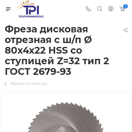
0
Фреза дисковая
отрезная с ш/п Ø
80х4х22 HSS со
ступицей Z=32 тип 2
ГОСТ 2679-93
Фрезы по металлу