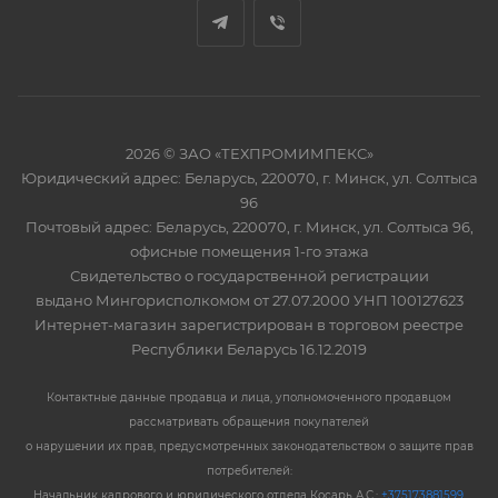
2026 © ЗАО «ТЕХПРОМИМПЕКС»
Юридический адрес: Беларусь, 220070, г. Минск, ул. Солтыса
96
Почтовый адрес: Беларусь, 220070, г. Минск, ул. Солтыса 96,
офисные помещения 1-го этажа
Свидетельство о государственной регистрации
выдано Мингорисполкомом от 27.07.2000 УНП 100127623
Интернет-магазин зарегистрирован в торговом реестре
Республики Беларусь 16.12.2019
Контактные данные продавца и лица, уполномоченного продавцом
рассматривать обращения покупателей
о нарушении их прав, предусмотренных законодательством о защите прав
потребителей:
Начальник кадрового и юридического отдела Косарь А.С.:
+375173881599
,