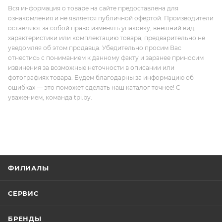
Вся информация о товаре на сайте предоставлена для
ознакомления и не является публичной офертой. Производители
оставляют за собой право изменять упаковку, внешний вид,
характеристики или комплектацию товара, предварительно не
уведомляя об этом продавца. Убедительно просим Вас
отнестись с пониманием к данному факту и заранее приносим
извинения за возможные неточности в описании или
фотографиях товара. Будем благодарны за информацию об
ошибках — это поможет сделать наш каталог точнее! С
уважением, команда tpi.by.
ФИЛИАЛЫ
СЕРВИС
БРЕНДЫ