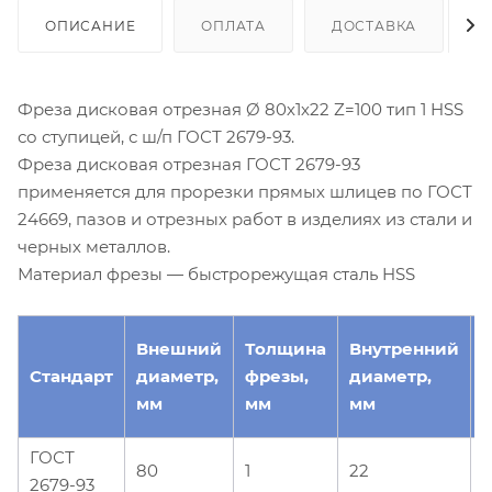
ОПИСАНИЕ
ОПЛАТА
ДОСТАВКА
Фреза дисковая отрезная Ø 80х1х22 Z=100 тип 1 HSS
со ступицей, с ш/п ГОСТ 2679-93.
Фреза дисковая отрезная ГОСТ 2679-93
применяется для прорезки прямых шлицев по ГОСТ
24669, пазов и отрезных работ в изделиях из стали и
черных металлов.
Материал фрезы — быстрорежущая сталь HSS
Внешний
Толщина
Внутренний
Стандарт
диаметр,
фрезы,
диаметр,
з
мм
мм
мм
ГОСТ
80
1
22
1
2679-93