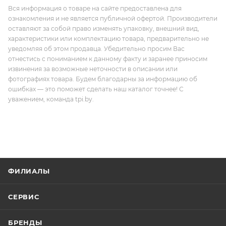
Вся информация о товаре на сайте предоставлена для
ознакомления и не является публичной офертой. Производители
оставляют за собой право изменять упаковку, внешний вид,
характеристики или комплектацию товара, предварительно не
уведомляя об этом продавца. Убедительно просим Вас
отнестись с пониманием к данному факту и заранее приносим
извинения за возможные неточности в описании или
фотографиях товара. Будем благодарны за информацию об
ошибках — это поможет сделать наш каталог точнее! С
уважением, команда tpi.by.
ФИЛИАЛЫ
СЕРВИС
БРЕНДЫ