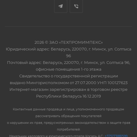
2026 © ЗАО «ТЕХПРОМИМПЕКС»
Юридический адрес: Беларусь, 220070, г. Минск, ул. Солтыса
96
Почтовый адрес: Беларусь, 220070, г. Минск, ул. Солтыса 96,
офисные помещения 1-го этажа
Свидетельство о государственной регистрации
выдано Мингорисполкомом от 27.07.2000 УНП 100127623
Интернет-магазин зарегистрирован в торговом реестре
Республики Беларусь 16.12.2019
Контактные данные продавца и лица, уполномоченного продавцом
рассматривать обращения покупателей
о нарушении их прав, предусмотренных законодательством о защите прав
потребителей:
Начальник кадрового и юридического отдела Косарь А.С.:
+375173881599
,