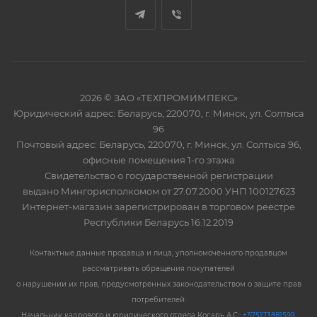
2026 © ЗАО «ТЕХПРОМИМПЕКС»
Юридический адрес: Беларусь, 220070, г. Минск, ул. Солтыса
96
Почтовый адрес: Беларусь, 220070, г. Минск, ул. Солтыса 96,
офисные помещения 1-го этажа
Свидетельство о государственной регистрации
выдано Мингорисполкомом от 27.07.2000 УНП 100127623
Интернет-магазин зарегистрирован в торговом реестре
Республики Беларусь 16.12.2019
Контактные данные продавца и лица, уполномоченного продавцом
рассматривать обращения покупателей
о нарушении их прав, предусмотренных законодательством о защите прав
потребителей:
Начальник кадрового и юридического отдела Косарь А.С.:
+375173881599
,