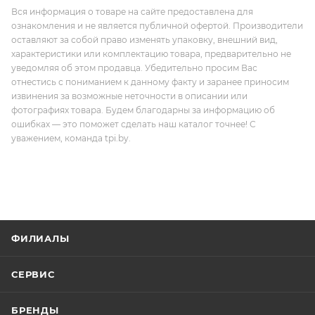
Вся информация о товаре на сайте предоставлена для
ознакомления и не является публичной офертой. Производители
оставляют за собой право изменять упаковку, внешний вид,
характеристики или комплектацию товара, предварительно не
уведомляя об этом продавца. Убедительно просим Вас
отнестись с пониманием к данному факту и заранее приносим
извинения за возможные неточности в описании или
фотографиях товара. Будем благодарны за информацию об
ошибках — это поможет сделать наш каталог точнее! С
уважением, команда tpi.by.
ФИЛИАЛЫ
СЕРВИС
БРЕНДЫ