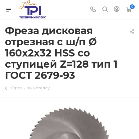
0
Фреза дисковая
отрезная с ш/п Ø
160х2х32 HSS со
ступицей Z=128 тип 1
ГОСТ 2679-93
Фрезы по металлу