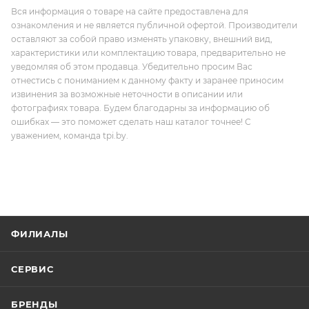
Вся информация о товаре на сайте предоставлена для
ознакомления и не является публичной офертой. Производители
оставляют за собой право изменять упаковку, внешний вид,
характеристики или комплектацию товара, предварительно не
уведомляя об этом продавца. Убедительно просим Вас
отнестись с пониманием к данному факту и заранее приносим
извинения за возможные неточности в описании или
фотографиях товара. Будем благодарны за информацию об
ошибках — это поможет сделать наш каталог точнее! С
уважением, команда tpi.by.
ФИЛИАЛЫ
СЕРВИС
БРЕНДЫ