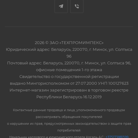
2026 © ЗАО «ТЕХПРОМИМПЕКС»
Юридический адрес: Беларусь, 220070, г. Минск, ул. Солтыса
96
Почтовый адрес: Беларусь, 220070, г. Минск, ул. Солтыса 96,
офисные помещения 1-го этажа
Свидетельство о государственной регистрации
выдано Мингорисполкомом от 27.07.2000 УНП 100127623
Интернет-магазин зарегистрирован в торговом реестре
Республики Беларусь 16.12.2019
Контактные данные продавца и лица, уполномоченного продавцом
рассматривать обращения покупателей
о нарушении их прав, предусмотренных законодательством о защите прав
потребителей:
Начальник кадрового и юридического отдела Косарь А.С.:
+375173881599
,