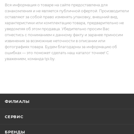
Вся информация о товаре на сайте предоставлена для
ознакомления и не является публичной офертой. Производители
оставляют за собой право изменять упаковку, внешний вид,
характеристики или комплектацию товара, предварительно не
уведомляя об этом продавца. Убедительно просим Вас
отнестись с пониманием к данному факту и заранее приносим
извинения за возможные неточности в описании или
фотографиях товара. Будем благодарны за информацию об
ошибках — это поможет сделать наш каталог точнее! С
уважением, команда tpi.by.
ФИЛИАЛЫ
СЕРВИС
БРЕНДЫ