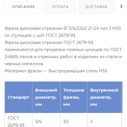
ОПИСАНИЕ
ОПЛАТА
ДОСТАВКА
Фреза дисковая отрезная Ø 125х3,5х2 Z=24 тип 3 HSS
со ступицей, с ш/п ГОСТ 2679-93.
Фреза дисковая отрезная ГОСТ 2679-93
применяется для прорезки прямых шлицев по ГОСТ
24669, пазов и отрезных работ в изделиях из стали и
черных металлов.
Материал фрезы — быстрорежущая сталь HSS
Внешний
Толщина
Внутренний
Стандарт
диаметр,
фрезы,
диаметр,
з
мм
мм
мм
ГОСТ
125
3.5
2
2679-93