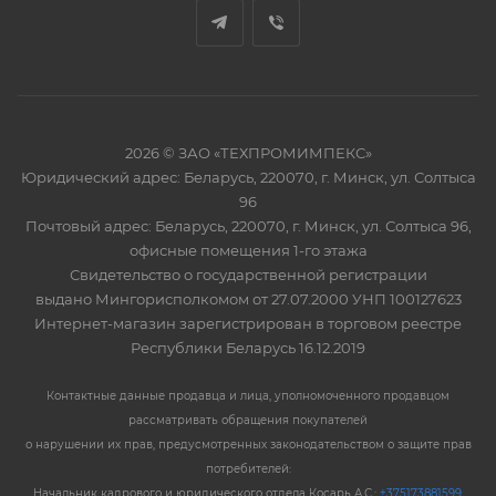
2026 © ЗАО «ТЕХПРОМИМПЕКС»
Юридический адрес: Беларусь, 220070, г. Минск, ул. Солтыса
96
Почтовый адрес: Беларусь, 220070, г. Минск, ул. Солтыса 96,
офисные помещения 1-го этажа
Свидетельство о государственной регистрации
выдано Мингорисполкомом от 27.07.2000 УНП 100127623
Интернет-магазин зарегистрирован в торговом реестре
Республики Беларусь 16.12.2019
Контактные данные продавца и лица, уполномоченного продавцом
рассматривать обращения покупателей
о нарушении их прав, предусмотренных законодательством о защите прав
потребителей:
Начальник кадрового и юридического отдела Косарь А.С.:
+375173881599
,