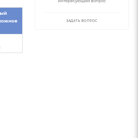
интересующий вопрос
мый
можное
ЗАДАТЬ ВОПРОС
ы