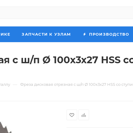
НИКЕ
ЗАПЧАСТИ К УЗЛАМ
ПРОИЗВОДСТВО
я с ш/п Ø 100х3х27 HSS с
—
таллу
Фреза дисковая отрезная с ш/п Ø 100х3х27 HSS со ступи