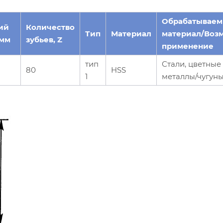
Обрабатывае
ий
Количество
Тип
Материал
материал/Воз
 мм
зубьев, Z
применение
тип
Стали, цветные
80
HSS
1
металлы/чугун