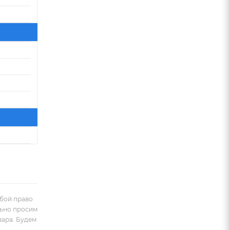
обой право
льно просим
вара. Будем