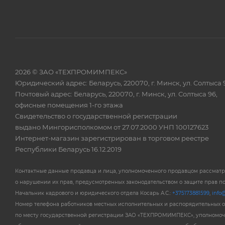
2026 © ЗАО «ТЕХПРОМИМПЕКС»
Юридический адрес: Беларусь, 220070, г. Минск, ул. Солтыса 
Почтовый адрес: Беларусь, 220070, г. Минск, ул. Солтыса 96,
офисные помещения 1-го этажа
Свидетельство о государственной регистрации
выдано Мингорисполкомом от 27.07.2000 УНП 100127623
Интернет-магазин зарегистрирован в торговом реестре
Республики Беларусь 16.12.2019
Контактные данные продавца и лица, уполномоченного продавцом рассмат
о нарушении их прав, предусмотренных законодательством о защите прав п
Начальник кадрового и юридического отдела Косарь А.С.:
+375173881599
,
info@
Номер телефона работников местных исполнительных и распорядительных 
по месту государственной регистрации ЗАО «ТЕХПРОМИМПЕКС», уполномоч