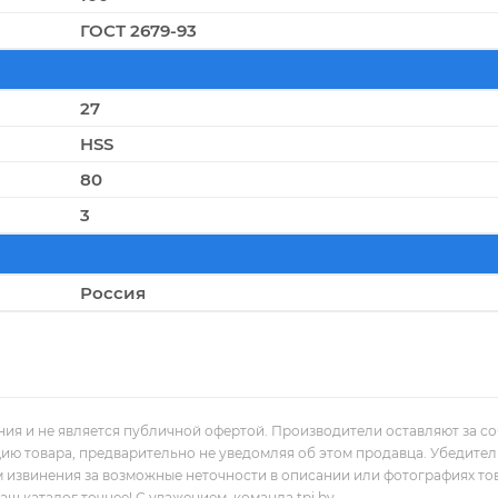
ГОСТ 2679-93
27
HSS
80
3
Россия
ния и не является публичной офертой. Производители оставляют за с
цию товара, предварительно не уведомляя об этом продавца. Убедите
м извинения за возможные неточности в описании или фотографиях то
 каталог точнее! С уважением, команда tpi.by.