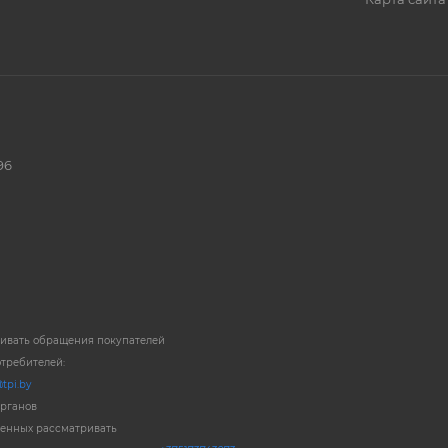
96
ривать обращения покупателей
отребителей:
tpi.by
органов
енных рассматривать