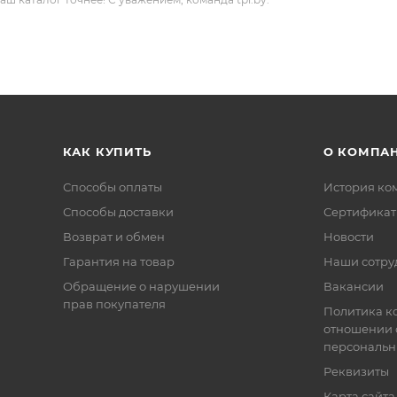
КАК КУПИТЬ
О КОМПА
Способы оплаты
История ко
Способы доставки
Сертифика
Возврат и обмен
Новости
Гарантия на товар
Наши сотру
Обращение о нарушении
Вакансии
прав покупателя
Политика к
отношении 
персональн
Реквизиты
Карта сайта