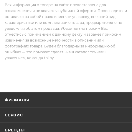
Вся информация о товаре на сайте предоставлена для
ознакомления и не является публичной офертой. Производители
оставляют за собой право изменять упаковку, внешний вид,
характеристики или комплектацию товара, предварительно не
уведомляя об этом продавца. Убедительно просим Вас
отнестись с пониманием к данному факту и заранее приносим
извинения за возможные неточности в описании или
фотографиях товара. Будем благодарны за информацию об
ошибках — это поможет сделать наш каталог точнее! С
уважением, команда tpi.by.
ФИЛИАЛЫ
СЕРВИС
БРЕНДЫ