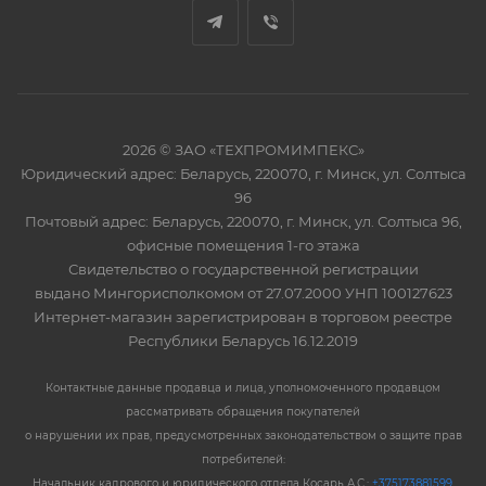
2026 © ЗАО «ТЕХПРОМИМПЕКС»
Юридический адрес: Беларусь, 220070, г. Минск, ул. Солтыса
96
Почтовый адрес: Беларусь, 220070, г. Минск, ул. Солтыса 96,
офисные помещения 1-го этажа
Свидетельство о государственной регистрации
выдано Мингорисполкомом от 27.07.2000 УНП 100127623
Интернет-магазин зарегистрирован в торговом реестре
Республики Беларусь 16.12.2019
Контактные данные продавца и лица, уполномоченного продавцом
рассматривать обращения покупателей
о нарушении их прав, предусмотренных законодательством о защите прав
потребителей:
Начальник кадрового и юридического отдела Косарь А.С.:
+375173881599
,