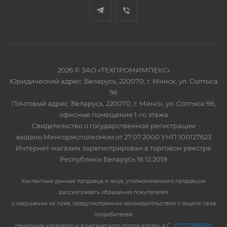
2026 © ЗАО «ТЕХПРОМИМПЕКС»
Юридический адрес: Беларусь, 220070, г. Минск, ул. Солтыса
96
Почтовый адрес: Беларусь, 220070, г. Минск, ул. Солтыса 96,
офисные помещения 1-го этажа
Свидетельство о государственной регистрации
выдано Мингорисполкомом от 27.07.2000 УНП 100127623
Интернет-магазин зарегистрирован в торговом реестре
Республики Беларусь 16.12.2019
Контактные данные продавца и лица, уполномоченного продавцом
рассматривать обращения покупателей
о нарушении их прав, предусмотренных законодательством о защите прав
потребителей:
Начальник кадрового и юридического отдела Косарь А.С.:
+375173881599
,