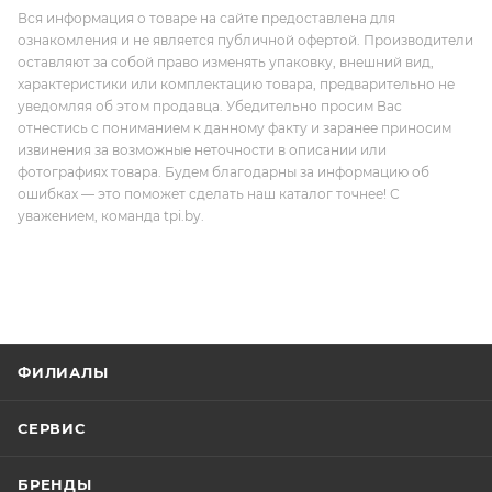
Вся информация о товаре на сайте предоставлена для
ознакомления и не является публичной офертой. Производители
оставляют за собой право изменять упаковку, внешний вид,
характеристики или комплектацию товара, предварительно не
уведомляя об этом продавца. Убедительно просим Вас
отнестись с пониманием к данному факту и заранее приносим
извинения за возможные неточности в описании или
фотографиях товара. Будем благодарны за информацию об
ошибках — это поможет сделать наш каталог точнее! С
уважением, команда tpi.by.
ФИЛИАЛЫ
СЕРВИС
БРЕНДЫ