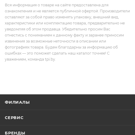
Вся информация о товаре на сайте предоставлена для
ознакомления и не является публичной офертой. Производители
оставляют за собой право изменять упаковку, внешний вид,
характеристики или комплектацию товара, предварительно не
уведомляя об этом продавца. Убедительно просим Вас
отнестись с пониманием к данному факту и заранее приносим
извинения за возможные неточности в описании или
фотографиях товара. Будем благодарны за информацию об
ошибках — это поможет сделать наш каталог точнее! С
уважением, команда tpi.by.
ФИЛИАЛЫ
СЕРВИС
БРЕНДЫ