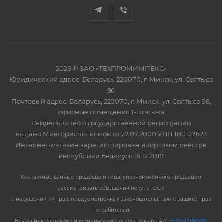
2026 © ЗАО «ТЕХПРОМИМПЕКС»
Юридический адрес: Беларусь, 220070, г. Минск, ул. Солтыса
96
Почтовый адрес: Беларусь, 220070, г. Минск, ул. Солтыса 96,
офисные помещения 1-го этажа
Свидетельство о государственной регистрации
выдано Мингорисполкомом от 27.07.2000 УНП 100127623
Интернет-магазин зарегистрирован в торговом реестре
Республики Беларусь 16.12.2019
Контактные данные продавца и лица, уполномоченного продавцом
рассматривать обращения покупателей
о нарушении их прав, предусмотренных законодательством о защите прав
потребителей:
Начальник кадрового и юридического отдела Косарь А.С.:
+375173881599
,