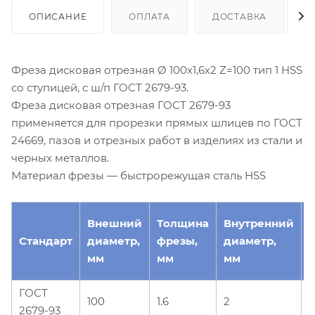
ОПИСАНИЕ
ОПЛАТА
ДОСТАВКА
Фреза дисковая отрезная Ø 100х1,6х2 Z=100 тип 1 HSS
со ступицей, с ш/п ГОСТ 2679-93.
Фреза дисковая отрезная ГОСТ 2679-93
применяется для прорезки прямых шлицев по ГОСТ
24669, пазов и отрезных работ в изделиях из стали и
черных металлов.
Материал фрезы — быстрорежущая сталь HSS
Внешний
Толщина
Внутренний
Стандарт
диаметр,
фрезы,
диаметр,
з
мм
мм
мм
ГОСТ
100
1.6
2
1
2679-93