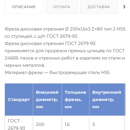
ОПИСАНИЕ
ОПЛАТА
ДОСТАВКА
Фреза дисковая отрезная Ø 200х1,6х3 Z=80 тип 2 HSS
со ступицей, с ш/п ГОСТ 2679-93.
Фреза дисковая отрезная ГОСТ 2679-93
применяется для прорезки прямых шлицев по ГОСТ
24669, пазов и отрезных работ в изделиях из стали и
черных металлов.
Материал фрезы — быстрорежущая сталь HSS
Внешний
Толщина
Внутренний
Стандарт
диаметр,
фрезы,
диаметр,
з
мм
мм
мм
ГОСТ
200
1.6
3
2679-93