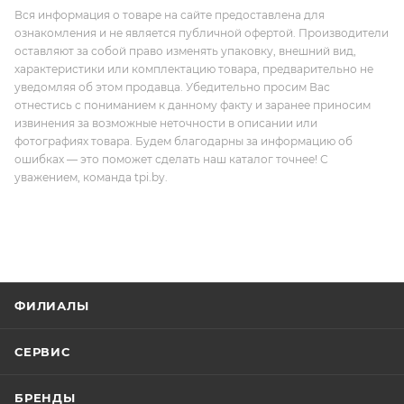
Вся информация о товаре на сайте предоставлена для
ознакомления и не является публичной офертой. Производители
оставляют за собой право изменять упаковку, внешний вид,
характеристики или комплектацию товара, предварительно не
уведомляя об этом продавца. Убедительно просим Вас
отнестись с пониманием к данному факту и заранее приносим
извинения за возможные неточности в описании или
фотографиях товара. Будем благодарны за информацию об
ошибках — это поможет сделать наш каталог точнее! С
уважением, команда tpi.by.
ФИЛИАЛЫ
СЕРВИС
БРЕНДЫ