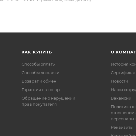
КАК КУПИТЬ
О КОМПА
Способы оплаты
История ко
Способы доставки
Сертифика
Возврат и обмен
Новости
Гарантия на товар
Наши сотру
Обращение о нарушении
Вакансии
прав покупателя
Политика к
отношении 
персональн
Реквизиты
Карта сайта