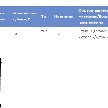
Обрабатывае
ий
Количество
Тип
Материал
материал/Воз
 мм
зубьев, Z
применение
тип
Стали, цветные
100
HSS
1
металлы/чугун