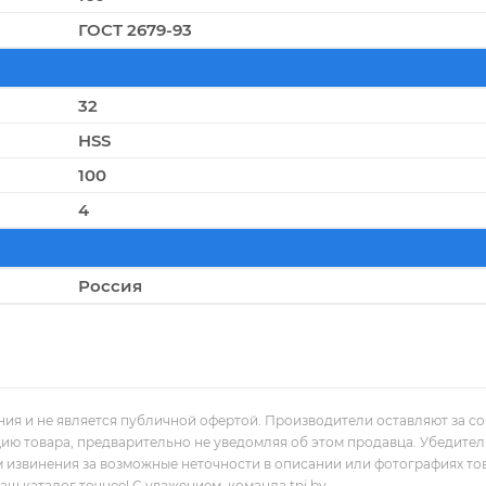
ГОСТ 2679-93
32
HSS
100
4
Россия
ния и не является публичной офертой. Производители оставляют за с
цию товара, предварительно не уведомляя об этом продавца. Убедите
м извинения за возможные неточности в описании или фотографиях то
 каталог точнее! С уважением, команда tpi.by.