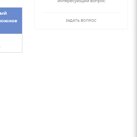
интересующий вопрос
мый
можное
ЗАДАТЬ ВОПРОС
ы