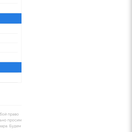
обой право
льно просим
вара. Будем