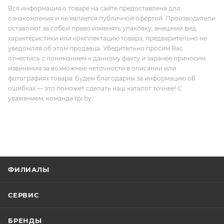
Вся информация о товаре на сайте предоставлена для
ознакомления и не является публичной офертой. Производители
оставляют за собой право изменять упаковку, внешний вид,
характеристики или комплектацию товара, предварительно не
уведомляя об этом продавца. Убедительно просим Вас
отнестись с пониманием к данному факту и заранее приносим
извинения за возможные неточности в описании или
фотографиях товара. Будем благодарны за информацию об
ошибках — это поможет сделать наш каталог точнее! С
уважением, команда tpi.by.
ФИЛИАЛЫ
СЕРВИС
БРЕНДЫ