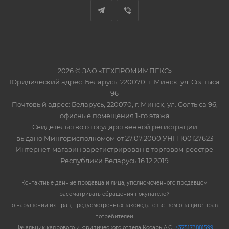
2026 © ЗАО «ТЕХПРОМИМПЕКС»
Юридический адрес: Беларусь, 220070, г. Минск, ул. Солтыса
96
Почтовый адрес: Беларусь, 220070, г. Минск, ул. Солтыса 96,
офисные помещения 1-го этажа
Свидетельство о государственной регистрации
выдано Мингорисполкомом от 27.07.2000 УНП 100127623
Интернет-магазин зарегистрирован в торговом реестре
Республики Беларусь 16.12.2019
Контактные данные продавца и лица, уполномоченного продавцом
рассматривать обращения покупателей
о нарушении их прав, предусмотренных законодательством о защите прав
потребителей:
Начальник кадрового и юридического отдела Косарь А.С.:
+375173881599
,