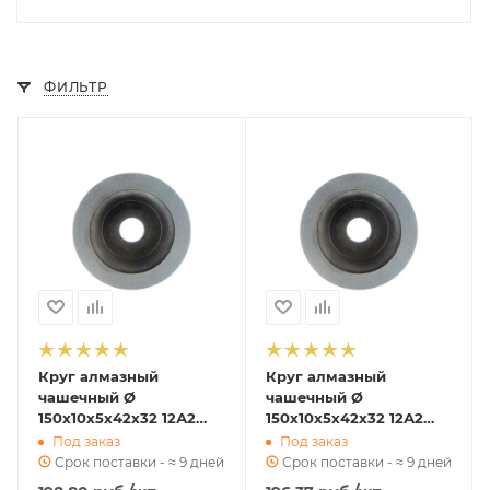
ФИЛЬТР
Круг алмазный
Круг алмазный
чашечный Ø
чашечный Ø
150х10х5х42х32 12А2
150х10х5х42х32 12А2
угол 45 градусов АС 4
угол 45 градусов АС 4
Под заказ
Под заказ
125/100 B2-01 97 к ГОСТ
100/80 В2-01 97 к ГОСТ
Срок поставки - ≈ 9 дней
Срок поставки - ≈ 9 дней
16172-90
16172-90