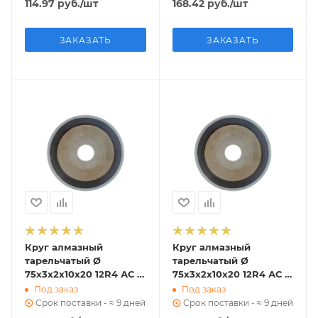
114.97
руб.
/шт
168.42
руб.
/шт
ЗАКАЗАТЬ
ЗАКАЗАТЬ
Круг алмазный
Круг алмазный
тарельчатый Ø
тарельчатый Ø
75х3х2х10х20 12R4 АС 6
75х3х2х10х20 12R4 АС 4
125/100 В2-01 6,5 к ГОСТ
125/100 В2-01 6,9 к ГОСТ
Под заказ
Под заказ
16176-82
16176-82
Срок поставки - ≈ 9 дней
Срок поставки - ≈ 9 дней