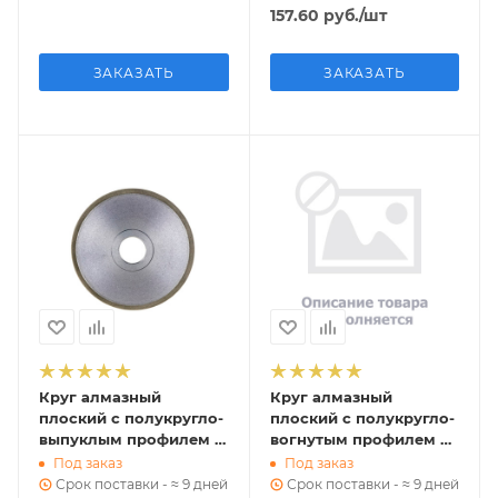
16180-91
157.60
руб.
/шт
ЗАКАЗАТЬ
ЗАКАЗАТЬ
Круг алмазный
Круг алмазный
плоский с полукругло-
плоский с полукругло-
выпуклым профилем Ø
вогнутым профилем Ø
125х6х4х3х32 1FF1 АС 4
250х9х17х5х200 2F6V
Под заказ
Под заказ
80/63 В2-01 38 к ГОСТ
АС15 125/100 М2-01 226,4
Срок поставки - ≈ 9 дней
Срок поставки - ≈ 9 дней