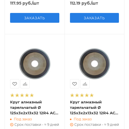
117.95
руб.
/шт
112.19
руб.
/шт
ЗАКАЗАТЬ
ЗАКАЗАТЬ
Круг алмазный
Круг алмазный
тарельчатый Ø
тарельчатый Ø
125х3х2х13х32 12R4 АС 4
125х3х2х13х32 12R4 АС 4
80/63 В2-01 12 к ГОСТ
125/100 В2-01 12 к ГОСТ
Под заказ
Под заказ
16176-82
16176-82
Срок поставки - ≈ 9 дней
Срок поставки - ≈ 9 дней