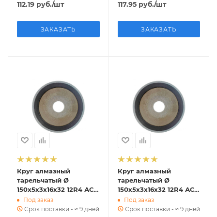
112.19
руб.
/шт
117.95
руб.
/шт
ЗАКАЗАТЬ
ЗАКАЗАТЬ
Круг алмазный
Круг алмазный
тарельчатый Ø
тарельчатый Ø
150х5х3х16х32 12R4 АС
150х5х3х16х32 12R4 АС
4 125/100 В2-01 35,4 к
4 100/80 В2-01 35,4 к
Под заказ
Под заказ
ГОСТ 16176-82
ГОСТ 16176-82
Срок поставки - ≈ 9 дней
Срок поставки - ≈ 9 дней