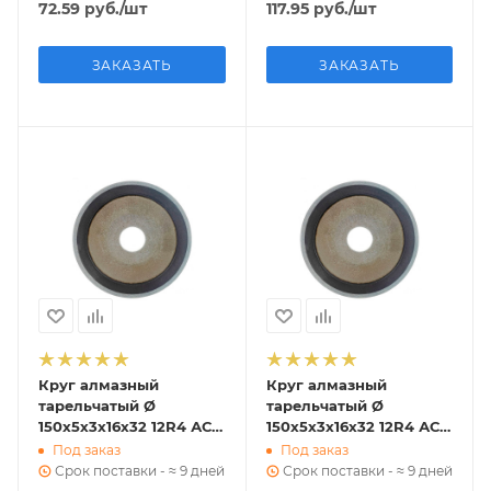
72.59
руб.
/шт
117.95
руб.
/шт
ЗАКАЗАТЬ
ЗАКАЗАТЬ
Круг алмазный
Круг алмазный
тарельчатый Ø
тарельчатый Ø
150х5х3х16х32 12R4 АС
150х5х3х16х32 12R4 АС
4 80/63 В2-01 35,4 к
4 160/125 В2-01 35,4 к
Под заказ
Под заказ
ГОСТ 16176-82
ГОСТ 16176-82
Срок поставки - ≈ 9 дней
Срок поставки - ≈ 9 дней