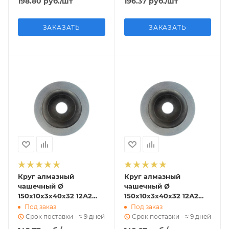
198.80
руб.
/шт
196.37
руб.
/шт
ЗАКАЗАТЬ
ЗАКАЗАТЬ
Круг алмазный
Круг алмазный
чашечный Ø
чашечный Ø
150х10х3х40х32 12А2
150х10х3х40х32 12А2
угол 45 градусов АС 4
угол 45 градусов АС 4
Под заказ
Под заказ
125/100 В2-01 58 к ГОСТ
100/80 В2-01 58 к ГОСТ
Срок поставки - ≈ 9 дней
Срок поставки - ≈ 9 дней
16172-90
16172-90