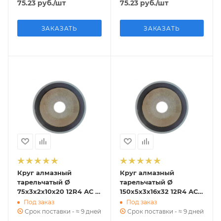
75.23
руб.
/шт
75.23
руб.
/шт
ЗАКАЗАТЬ
ЗАКАЗАТЬ
Круг алмазный
Круг алмазный
тарельчатый Ø
тарельчатый Ø
75х3х2х10х20 12R4 АС 4
150х5х3х16х32 12R4 АС 6
100/80 В2-01 6,9 к ГОСТ
125/100 В2-01 35,4 к
Под заказ
Под заказ
16176-82
ГОСТ 16176-82
Срок поставки - ≈ 9 дней
Срок поставки - ≈ 9 дней