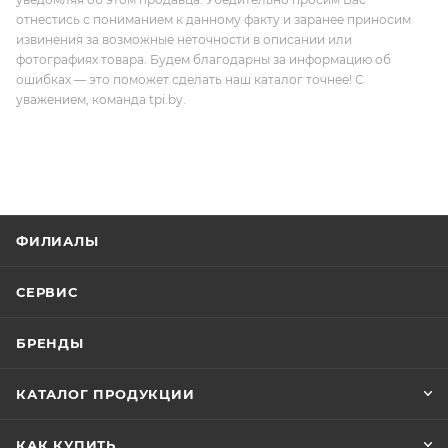
отнестись с пониманием к данному факту и заранее приносим
извинения за возможные неточности в описании или
фотографиях товара. Будем благодарны за информацию об
ошибках — это поможет сделать наш каталог точнее! С
уважением, команда tpi.by.
ФИЛИАЛЫ
СЕРВИС
БРЕНДЫ
КАТАЛОГ ПРОДУКЦИИ
КАК КУПИТЬ