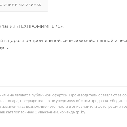
АЛИЧИЕ В МАГАЗИНАХ
омпании «ТЕХПРОМИМПЕКС».
й к дорожно-строительной, сельскохозяйственной и лес
усь.
ния и не является публичной офертой. Производители оставляют за с
цию товара, предварительно не уведомляя об этом продавца. Убедите
м извинения за возможные неточности в описании или фотографиях то
 каталог точнее! С уважением, команда tpi.by.