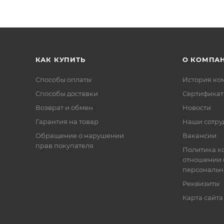
КАК КУПИТЬ
О КОМПА
Способы оплаты
История ко
Способы доставки
Сертифика
Возврат и обмен
Новости
Гарантия на товар
Наши сотру
Обращение о нарушении
Вакансии
прав покупателя
Политика к
отношении 
персональн
Реквизиты
Карта сайта