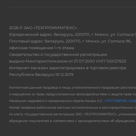
2026 © ЗАО «ТЕХПРОМИМПЕКС»
Юридический адрес: Беларусь, 220070, г. Минск, ул. Солтыса 
Почтовый адрес: Беларусь, 220070, г. Минск, ул. Солтыса 96,
офисные помещения 1-го этажа
Свидетельство о государственной регистрации
выдано Мингорисполкомом от 27.07.2000 УНП 100127623
Интернет-магазин зарегистрирован в торговом реестре
Республики Беларусь 16.12.2019
Контактные данные продавца и лица, уполномоченного продавцом рассмат
о нарушении их прав, предусмотренных законодательством о защите прав п
Начальник кадрового и юридического отдела Косарь А.С.:
+375173881599
,
info@
Номер телефона работников местных исполнительных и распорядительных 
по месту государственной регистрации ЗАО «ТЕХПРОМИМПЕКС», уполномоч
обращения покупателей в соответствии с законодательством об обращениях