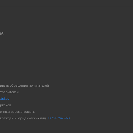
96
ривать обращения покупателей
отребителей:
tpi.by
органов
енных рассматривать
 граждан и юридических лиц:
+375173743973