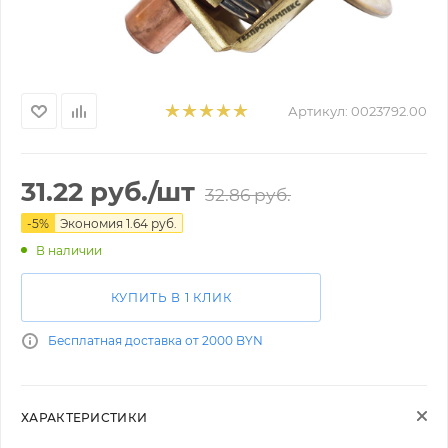
Артикул:
0023792.00
31.22
руб.
/шт
32.86
руб.
-
5
%
Экономия
1.64
руб.
В наличии
КУПИТЬ В 1 КЛИК
Бесплатная доставка от 2000 BYN
ХАРАКТЕРИСТИКИ