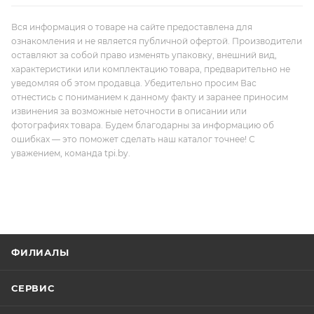
Вся информация о товаре на сайте предоставлена для
ознакомления и не является публичной офертой. Производители
оставляют за собой право изменять упаковку, внешний вид,
характеристики или комплектацию товара, предварительно не
уведомляя об этом продавца. Убедительно просим Вас
отнестись с пониманием к данному факту и заранее приносим
извинения за возможные неточности в описании или
фотографиях товара. Будем благодарны за информацию об
ошибках — это поможет сделать наш каталог точнее! С
уважением, команда tpi.by.
ФИЛИАЛЫ
СЕРВИС