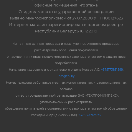
офисные помещения 1-го этажа
Свидетельство о государственной регистрации
выдано Мингорисполкомом от 27.07.2000 УНП 100127623
Интернет-магазин зарегистрирован в торговом реестре
Республики Беларусь 16.12.2019
Контактные данные продавца и лица, уполномоченного продавцом
рассматривать обращения покупателей
о нарушении их прав, предусмотренных законодательством о защите прав
потребителей:
Начальник кадрового и юридического отдела Косарь А.С.:
+375173881599
,
info@tpi.by
Номер телефона работников местных исполнительных и распорядительных
органов
по месту государственной регистрации ЗАО «ТЕХПРОМИМПЕКС»,
уполномоченных рассматривать
обращения покупателей в соответствии с законодательством об обращениях
граждан и юридических лиц:
+375173743973