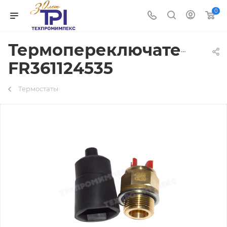
0
Термопереключатель
FR361124535
Термостаты