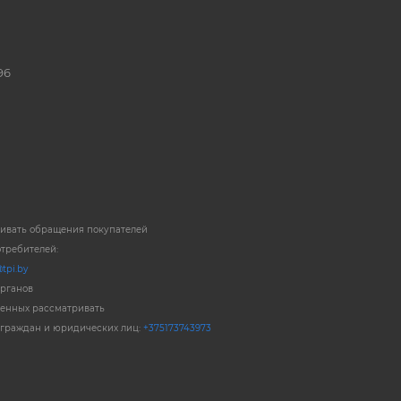
96
ривать обращения покупателей
отребителей:
tpi.by
органов
енных рассматривать
 граждан и юридических лиц:
+375173743973