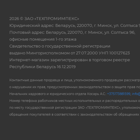
2026 © ЗАО «ТЕХПРОМИМПЕКС»
Юридический адрес: Беларусь, 220070, г. Минск, ул. Солтыса 
Почтовый адрес: Беларусь, 220070, г. Минск, ул. Солтыса 96,
офисные помещения 1-го этажа
Свидетельство о государственной регистрации
выдано Мингорисполкомом от 27.07.2000 УНП 100127623
Интернет-магазин зарегистрирован в торговом реестре
Республики Беларусь 16.12.2019
Контактные данные продавца и лица, уполномоченного продавцом рассмат
о нарушении их прав, предусмотренных законодательством о защите прав п
Начальник кадрового и юридического отдела Косарь А.С.:
+375173881599
,
info@
Номер телефона работников местных исполнительных и распорядительных 
по месту государственной регистрации ЗАО «ТЕХПРОМИМПЕКС», уполномоч
обращения покупателей в соответствии с законодательством об обращениях