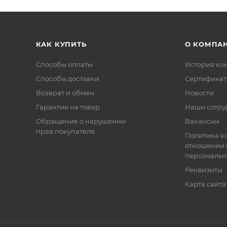
КАК КУПИТЬ
О КОМПА
Способы оплаты
История ко
Способы доставки
Сертифика
Возврат и обмен
Новости
Гарантия на товар
Наши сотру
Обращение о нарушении
Вакансии
прав покупателя
Политика к
отношении 
персональн
Реквизиты
Карта сайта