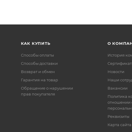
КАК КУПИТЬ
О КОМПА
Способы оплаты
История ко
Способы доставки
Сертифика
Возврат и обмен
Новости
Гарантия на товар
Наши сотру
Обращение о нарушении
Вакансии
прав покупателя
Политика к
отношении 
персональн
Реквизиты
Карта сайта