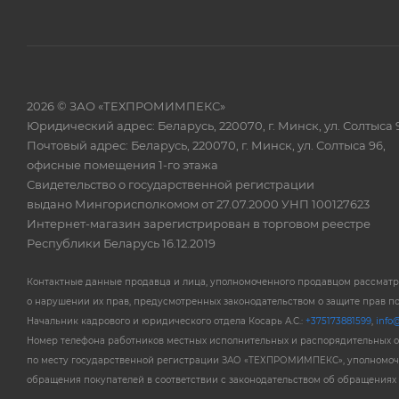
2026 © ЗАО «ТЕХПРОМИМПЕКС»
Юридический адрес: Беларусь, 220070, г. Минск, ул. Солтыса 
Почтовый адрес: Беларусь, 220070, г. Минск, ул. Солтыса 96,
офисные помещения 1-го этажа
Свидетельство о государственной регистрации
выдано Мингорисполкомом от 27.07.2000 УНП 100127623
Интернет-магазин зарегистрирован в торговом реестре
Республики Беларусь 16.12.2019
Контактные данные продавца и лица, уполномоченного продавцом рассмат
о нарушении их прав, предусмотренных законодательством о защите прав п
Начальник кадрового и юридического отдела Косарь А.С.:
+375173881599
,
info@
Номер телефона работников местных исполнительных и распорядительных 
по месту государственной регистрации ЗАО «ТЕХПРОМИМПЕКС», уполномоч
обращения покупателей в соответствии с законодательством об обращениях