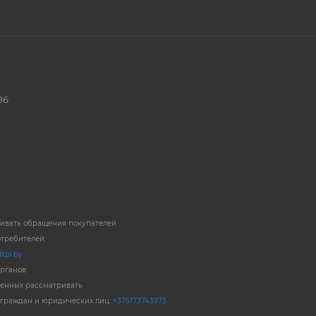
96
ривать обращения покупателей
отребителей:
tpi.by
органов
енных рассматривать
 граждан и юридических лиц:
+375173743973