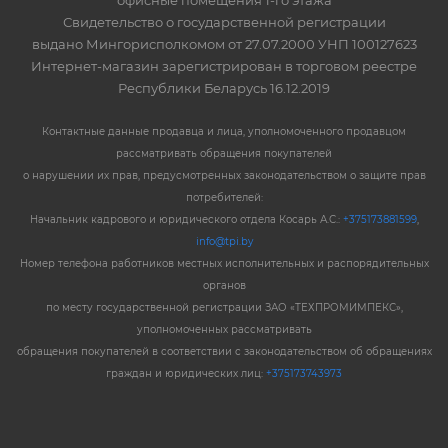
офисные помещения 1-го этажа
Свидетельство о государственной регистрации
выдано Мингорисполкомом от 27.07.2000 УНП 100127623
Интернет-магазин зарегистрирован в торговом реестре
Республики Беларусь 16.12.2019
Контактные данные продавца и лица, уполномоченного продавцом
рассматривать обращения покупателей
о нарушении их прав, предусмотренных законодательством о защите прав
потребителей:
Начальник кадрового и юридического отдела Косарь А.С.:
+375173881599
,
info@tpi.by
Номер телефона работников местных исполнительных и распорядительных
органов
по месту государственной регистрации ЗАО «ТЕХПРОМИМПЕКС»,
уполномоченных рассматривать
обращения покупателей в соответствии с законодательством об обращениях
граждан и юридических лиц:
+375173743973