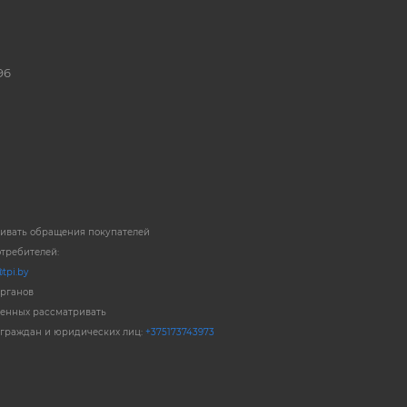
96
ривать обращения покупателей
отребителей:
tpi.by
органов
енных рассматривать
 граждан и юридических лиц:
+375173743973