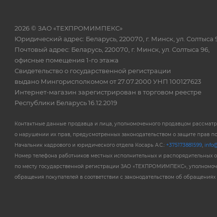
2026 © ЗАО «ТЕХПРОМИМПЕКС»
Юридический адрес: Беларусь, 220070, г. Минск, ул. Солтыса 
Почтовый адрес: Беларусь, 220070, г. Минск, ул. Солтыса 96,
офисные помещения 1-го этажа
Свидетельство о государственной регистрации
выдано Мингорисполкомом от 27.07.2000 УНП 100127623
Интернет-магазин зарегистрирован в торговом реестре
Республики Беларусь 16.12.2019
Контактные данные продавца и лица, уполномоченного продавцом рассмат
о нарушении их прав, предусмотренных законодательством о защите прав п
Начальник кадрового и юридического отдела Косарь А.С.:
+375173881599
,
info@
Номер телефона работников местных исполнительных и распорядительных 
по месту государственной регистрации ЗАО «ТЕХПРОМИМПЕКС», уполномоч
обращения покупателей в соответствии с законодательством об обращениях