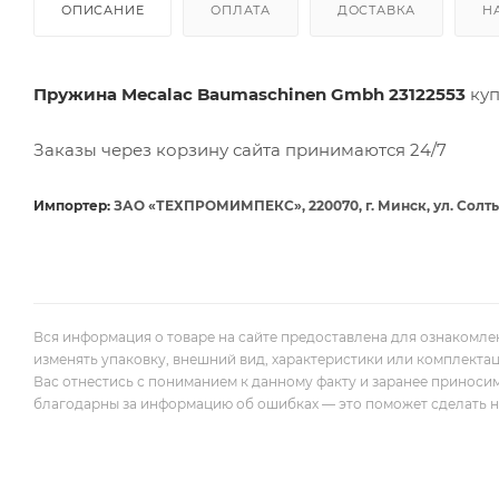
ОПИСАНИЕ
ОПЛАТА
ДОСТАВКА
Н
Пружина Mecalac Baumaschinen Gmbh 23122553
ку
Заказы через корзину сайта принимаются 24/7
Импортер:
ЗАО «ТЕХПРОМИМПЕКС», 220070, г. Минск, ул. Солты
Вся информация о товаре на сайте предоставлена для ознакомле
изменять упаковку, внешний вид, характеристики или комплекта
Вас отнестись с пониманием к данному факту и заранее приноси
благодарны за информацию об ошибках — это поможет сделать наш