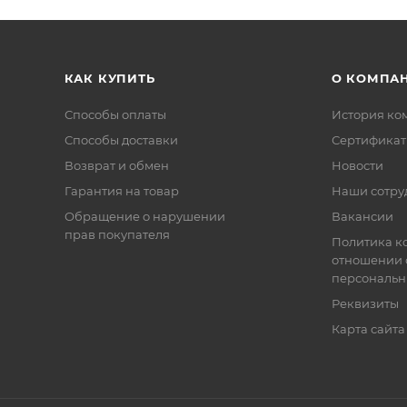
КАК КУПИТЬ
О КОМПА
Способы оплаты
История ко
Способы доставки
Сертифика
Возврат и обмен
Новости
Гарантия на товар
Наши сотру
Обращение о нарушении
Вакансии
прав покупателя
Политика к
отношении 
персональн
Реквизиты
Карта сайта