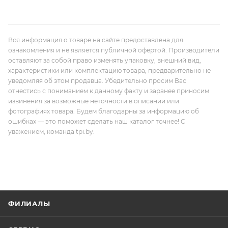
Вся информация о товаре на сайте предоставлена для
ознакомления и не является публичной офертой. Производители
оставляют за собой право изменять упаковку, внешний вид,
характеристики или комплектацию товара, предварительно не
уведомляя об этом продавца. Убедительно просим Вас
отнестись с пониманием к данному факту и заранее приносим
извинения за возможные неточности в описании или
фотографиях товара. Будем благодарны за информацию об
ошибках — это поможет сделать наш каталог точнее! С
уважением, команда tpi.by.
ФИЛИАЛЫ