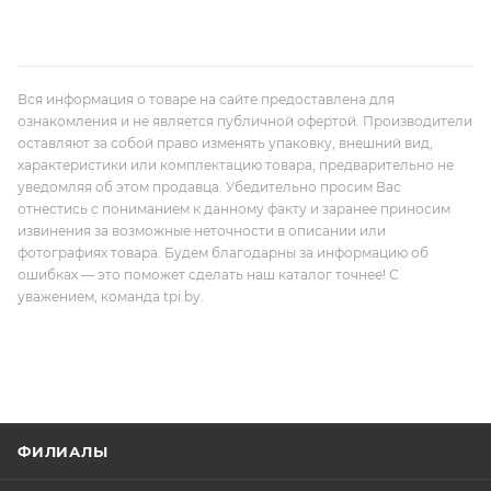
Вся информация о товаре на сайте предоставлена для
ознакомления и не является публичной офертой. Производители
оставляют за собой право изменять упаковку, внешний вид,
характеристики или комплектацию товара, предварительно не
уведомляя об этом продавца. Убедительно просим Вас
отнестись с пониманием к данному факту и заранее приносим
извинения за возможные неточности в описании или
фотографиях товара. Будем благодарны за информацию об
ошибках — это поможет сделать наш каталог точнее! С
уважением, команда tpi.by.
ФИЛИАЛЫ