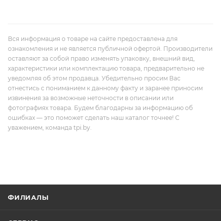
Вся информация о товаре на сайте предоставлена для
ознакомления и не является публичной офертой. Производители
оставляют за собой право изменять упаковку, внешний вид,
характеристики или комплектацию товара, предварительно не
уведомляя об этом продавца. Убедительно просим Вас
отнестись с пониманием к данному факту и заранее приносим
извинения за возможные неточности в описании или
фотографиях товара. Будем благодарны за информацию об
ошибках — это поможет сделать наш каталог точнее! С
уважением, команда tpi.by.
ФИЛИАЛЫ