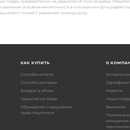
цию товара, предварительно не уведомляя об этом продавца. Убедите
м извинения за возможные неточности в описании или фотографиях то
 каталог точнее! С уважением, команда tpi.by.
КАК КУПИТЬ
О КОМПА
Способы оплаты
История ко
Способы доставки
Сертифика
Возврат и обмен
Новости
Гарантия на товар
Наши сотру
Обращение о нарушении
Вакансии
прав покупателя
Политика к
отношении 
персональн