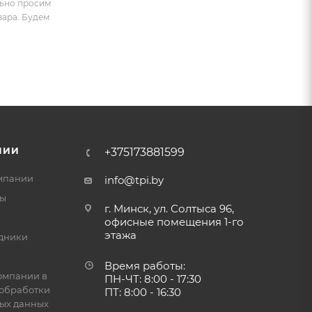
льно просим
вара. Будем
НИИ
+375173881599
мпании
info@tpi.by
ты
г. Минск, ул. Солтыса 96,
офисные помещения 1-го
этажа
дники
Время работы:
омпании в
ПН-ЧТ: 8:00 - 17:30
обработки
ПТ: 8:00 - 16:30
ых данных