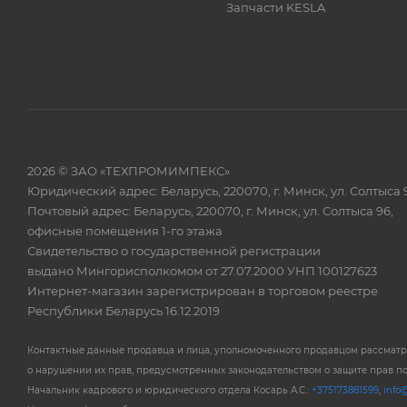
Запчасти KESLA
2026 © ЗАО «ТЕХПРОМИМПЕКС»
Юридический адрес: Беларусь, 220070, г. Минск, ул. Солтыса 
Почтовый адрес: Беларусь, 220070, г. Минск, ул. Солтыса 96,
офисные помещения 1-го этажа
Свидетельство о государственной регистрации
выдано Мингорисполкомом от 27.07.2000 УНП 100127623
Интернет-магазин зарегистрирован в торговом реестре
Республики Беларусь 16.12.2019
Контактные данные продавца и лица, уполномоченного продавцом рассмат
о нарушении их прав, предусмотренных законодательством о защите прав п
Начальник кадрового и юридического отдела Косарь А.С.:
+375173881599
,
info@