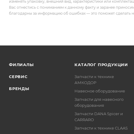
изменять упаковку, внешний вид, характеристики или комплекта
Вас отнестись с пониманием к данному факту и заранее приноси
благодарны за информацию об ошибках — это поможет сделать наш
ФИЛИАЛЫ
КАТАЛОГ ПРОДУКЦИИ
СЕРВИС
Запчасти к технике
АМКОДОР
БРЕНДЫ
Навесное оборудование
Запчасти для навесного
оборудования
Запчасти DANA Spicer и
CARRARO
Запчасти к технике CLAAS