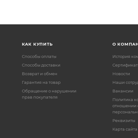
КАК КУПИТЬ
О КОМПА
Способы оплаты
История ко
Способы доставки
Сертифика
Возврат и обмен
Новости
Гарантия на товар
Наши сотру
Обращение о нарушении
Вакансии
прав покупателя
Политика к
отношении 
персональн
Реквизиты
Карта сайта