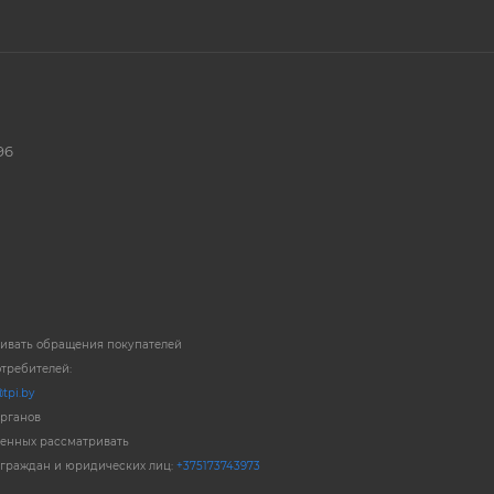
96
ривать обращения покупателей
отребителей:
tpi.by
органов
енных рассматривать
 граждан и юридических лиц:
+375173743973