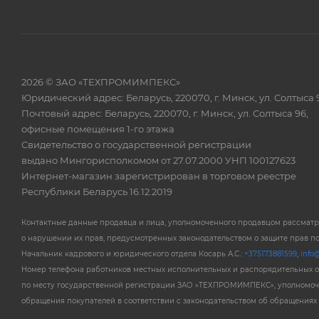
2026 © ЗАО «ТЕХПРОМИМПЕКС»
Юридический адрес: Беларусь, 220070, г. Минск, ул. Солтыса 
Почтовый адрес: Беларусь, 220070, г. Минск, ул. Солтыса 96,
офисные помещения 1-го этажа
Свидетельство о государственной регистрации
выдано Мингорисполкомом от 27.07.2000 УНП 100127623
Интернет-магазин зарегистрирован в торговом реестре
Республики Беларусь 16.12.2019
Контактные данные продавца и лица, уполномоченного продавцом рассмат
о нарушении их прав, предусмотренных законодательством о защите прав п
Начальник кадрового и юридического отдела Косарь А.С.:
+375173881599
,
info@
Номер телефона работников местных исполнительных и распорядительных 
по месту государственной регистрации ЗАО «ТЕХПРОМИМПЕКС», уполномоч
обращения покупателей в соответствии с законодательством об обращениях