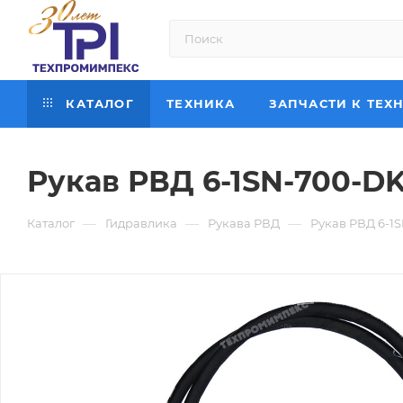
КАТАЛОГ
ТЕХНИКА
ЗАПЧАСТИ К ТЕХ
Рукав РВД 6-1SN-700-DK
—
—
—
Каталог
Гидравлика
Рукава РВД
Рукав РВД 6-1S