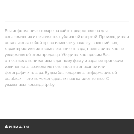
Вся информация о товаре на сайте предоставлена для
ознакомления и не является публичной офертой. Производители
оставляют за собой право изменять упаковку, внешний вид,
характеристики или комплектацию товара, предварительно не
уведомляя об этом продавца. Убедительно просим Вас
отнестись с пониманием к данному факту и заранее приносим
извинения за возможные неточности в описании или
фотографиях товара. Будем благодарны за информацию об
ошибках — это поможет сделать наш каталог точнее! С
уважением, команда tpi.by.
ФИЛИАЛЫ