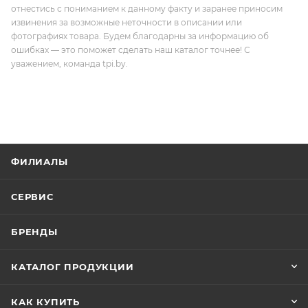
отнестись с пониманием к данному факту и заранее приносим
извинения за возможные неточности в описании или
фотографиях товара. Будем благодарны за информацию об
ошибках — это поможет сделать наш каталог точнее! С
уважением, команда tpi.by.
ФИЛИАЛЫ
СЕРВИС
БРЕНДЫ
КАТАЛОГ ПРОДУКЦИИ
КАК КУПИТЬ