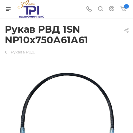
0
Рукав РВД 1SN
NP10х750А61А61
Рукава РВД