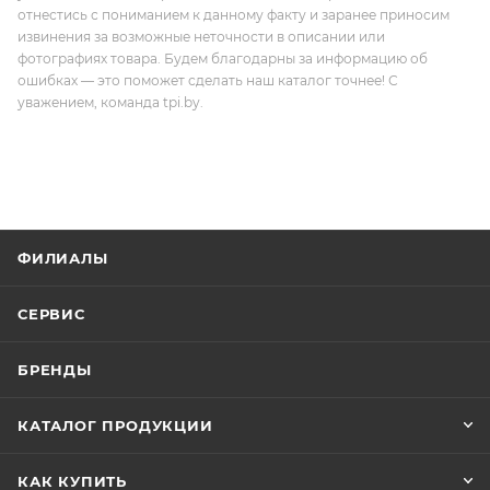
отнестись с пониманием к данному факту и заранее приносим
извинения за возможные неточности в описании или
фотографиях товара. Будем благодарны за информацию об
ошибках — это поможет сделать наш каталог точнее! С
уважением, команда tpi.by.
ФИЛИАЛЫ
СЕРВИС
БРЕНДЫ
КАТАЛОГ ПРОДУКЦИИ
КАК КУПИТЬ