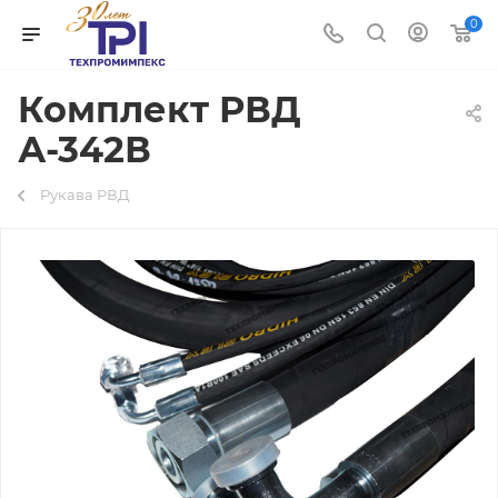
0
Комплект РВД
А-342В
Рукава РВД