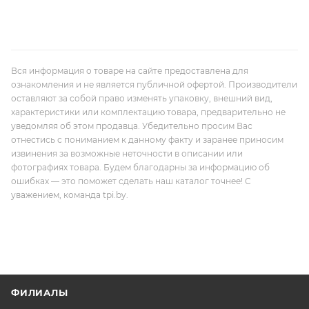
Вся информация о товаре на сайте предоставлена для
ознакомления и не является публичной офертой. Производители
оставляют за собой право изменять упаковку, внешний вид,
характеристики или комплектацию товара, предварительно не
уведомляя об этом продавца. Убедительно просим Вас
отнестись с пониманием к данному факту и заранее приносим
извинения за возможные неточности в описании или
фотографиях товара. Будем благодарны за информацию об
ошибках — это поможет сделать наш каталог точнее! С
уважением, команда tpi.by.
ФИЛИАЛЫ