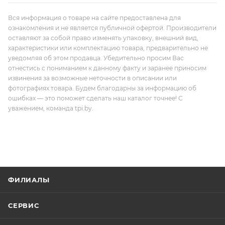
Вся информация о товаре на сайте предоставлена для
ознакомления и не является публичной офертой. Производители
оставляют за собой право изменять упаковку, внешний вид,
характеристики или комплектацию товара, предварительно не
уведомляя об этом продавца. Убедительно просим Вас
отнестись с пониманием к данному факту и заранее приносим
извинения за возможные неточности в описании или
фотографиях товара. Будем благодарны за информацию об
ошибках — это поможет сделать наш каталог точнее! С
уважением, команда tpi.by.
ФИЛИАЛЫ
СЕРВИС