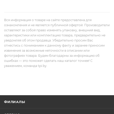
Вся информация о товаре на сайте предоставлена для
ознакомления и не является публичной офертой. Производители
оставляют за собой право изменять упаковку, внешний вид,
характеристики или комплектацию товара, предварительно не
уведомляя об этом продавца. Убедительно просим Вас
отнестись с пониманием к данному факту и заранее приносим
извинения за возможные неточности в описании или
фотографиях товара. Будем благодарны за информацию об
ошибках — это поможет сделать наш каталог точнее! С
уважением, команда tpi.by.
ФИЛИАЛЫ