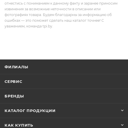
отнестись с пониманием к данному факту и заранее приносим
извинения за возможные неточности в описании или
фотографиях товара. Будем благодарны за информацию об
ошибках — это поможет сделать наш каталог точнее! С
уважением, команда tpi.by.
ФИЛИАЛЫ
СЕРВИС
БРЕНДЫ
КАТАЛОГ ПРОДУКЦИИ
КАК КУПИТЬ